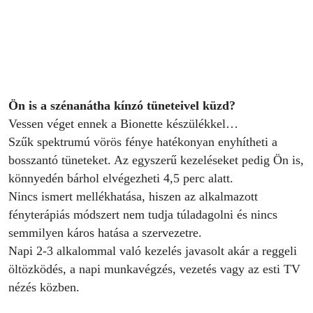
Ön is a szénanátha kínzó tüneteivel küzd?
Vessen véget ennek a Bionette készülékkel…
Szűk spektrumú vörös fénye hatékonyan enyhítheti a
bosszantó tüneteket. Az egyszerű kezeléseket pedig Ön is,
könnyedén bárhol elvégezheti 4,5 perc alatt.
Nincs ismert mellékhatása, hiszen az alkalmazott
fényterápiás módszert nem tudja túladagolni és nincs
semmilyen káros hatása a szervezetre.
Napi 2-3 alkalommal való kezelés javasolt akár a reggeli
öltözködés, a napi munkavégzés, vezetés vagy az esti TV
nézés közben.