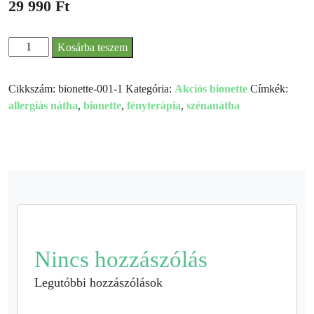
29 990
Ft
Kosárba teszem
Bionette
-
Cikkszám:
bionette-001-1
Kategória:
Akciós bionette
Címkék:
a
allergiás nátha
,
bionette
,
fényterápia
,
szénanátha
szénanátha
tünetei
ellen
(akció)
mennyiség
Nincs hozzászólás
Legutóbbi hozzászólások