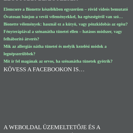
Elemcsere a Bionette készélékben egyszerűen – rövid videós bemutató
Óvatosan bánjon a vevői véleményekkel, ha egészségéről van szó…
Bionette vélemények: használ ez a kütyü, vagy pénzkidobás az egész?
Fényterápiával a szénanátha tünetei ellen – hatásos módszer, vagy
felháborító átverés?
Mik az allergiás nátha tünetei és melyik kezelési módok a
legnépszerűbbek?
Mit ír fel magának az orvos, ha szénanátha tünetek gyötrik?
KÖVESS A FACEBOOKON IS…
A WEBOLDAL ÜZEMELTETŐJE ÉS A