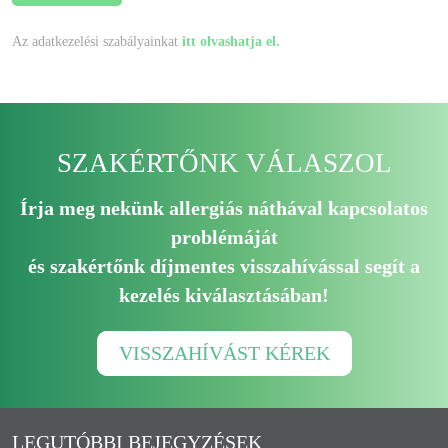
Az adatkezelési szabályainkat
itt olvashatja el.
SZAKÉRTŐNK VÁLASZOL
Írja meg nekünk allergiás náthával kapcsolatos
problémáját
és szakértőnk díjmentes visszahívással segít a
kezelés kiválasztásában!
VISSZAHÍVÁST KÉREK
LEGUTÓBBI BEJEGYZÉSEK