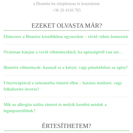
a Bionette.hu tulajdonosa és konzulense
+36 20 4110 765
EZEKET OLVASTA MÁR?
Elemcsere a Bionette készélékben egyszerűen – rövid videós bemutató
Óvatosan bánjon a vevői véleményekkel, ha egészségéről van szó…
Bionette vélemények: használ ez a kütyü, vagy pénzkidobás az egész?
Fényterápiával a szénanátha tünetei ellen – hatásos módszer, vagy
felháborító átverés?
Mik az allergiás nátha tünetei és melyik kezelési módok a
legnépszerűbbek?
ÉRTESÍTHETEM?