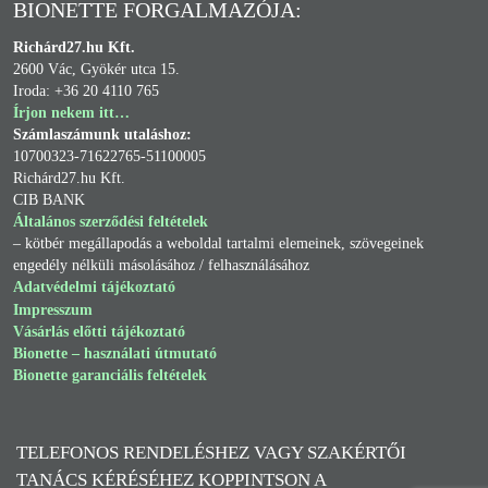
BIONETTE FORGALMAZÓJA:
Richárd27.hu Kft.
2600 Vác, Gyökér utca 15.
Iroda: +36 20 4110 765
Írjon nekem itt…
Számlaszámunk utaláshoz:
10700323-71622765-51100005
Richárd27.hu Kft.
CIB BANK
Általános szerződési feltételek
– kötbér megállapodás a weboldal tartalmi elemeinek, szövegeinek
engedély nélküli másolásához / felhasználásához
Adatvédelmi tájékoztató
Impresszum
Vásárlás előtti tájékoztató
Bionette – használati útmutató
Bionette garanciális feltételek
TELEFONOS RENDELÉSHEZ VAGY SZAKÉRTŐI
SZÉNANÁTHA ELLEN
TANÁCS KÉRÉSÉHEZ KOPPINTSON A