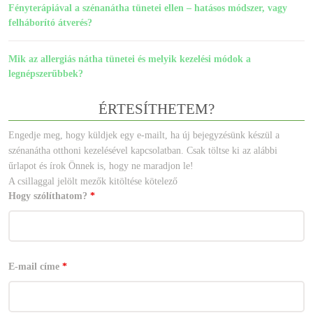
Fényterápiával a szénanátha tünetei ellen – hatásos módszer, vagy
felháborító átverés?
Mik az allergiás nátha tünetei és melyik kezelési módok a
legnépszerűbbek?
ÉRTESÍTHETEM?
Engedje meg, hogy küldjek egy e-mailt, ha új bejegyzésünk készül a
szénanátha otthoni kezelésével kapcsolatban. Csak töltse ki az alábbi
űrlapot és írok Önnek is, hogy ne maradjon le!
A csillaggal jelölt mezők kitöltése kötelező
Hogy szólíthatom?
*
E-mail címe
*