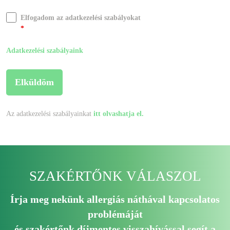
Elfogadom az adatkezelési szabályokat
*
Adatkezelési szabályaink
Az adatkezelési szabályainkat
itt olvashatja el.
SZAKÉRTŐNK VÁLASZOL
Írja meg nekünk allergiás náthával kapcsolatos
problémáját
és szakértőnk díjmentes visszahívással segít a